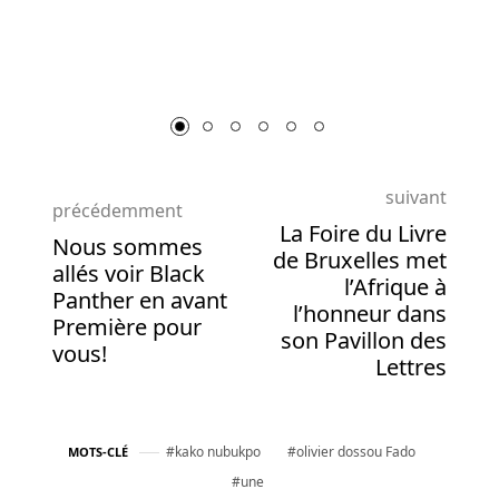
Casino
Avis
En
Ligne
Alors
que
le
suivant
blackjack
précédemment
La Foire du Livre
marque
Nous sommes
de Bruxelles met
la
allés voir Black
l’Afrique à
première
Panther en avant
l’honneur dans
place
Première pour
son Pavillon des
en
vous!
Lettres
ce
qui
concerne
l'avantage
kako nubukpo
olivier dossou Fado
MOTS-CLÉ
de
une