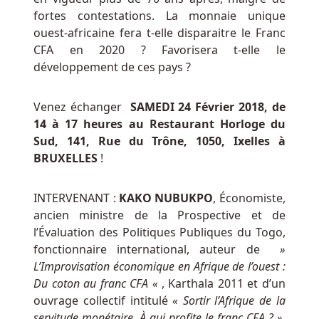
et
fortes contestations. La monnaie unique
de
ouest-africaine fera t-elle disparaitre le Franc
bonus
CFA en 2020 ? Favorisera t-elle le
pour
développement de ces pays ?
tous
les
Venez échanger
SAMEDI 24 Février 2018, de
joueurs
14 à 17 heures au Restaurant Horloge du
qui
Sud, 141, Rue du Trône, 1050, Ixelles à
créent
BRUXELLES
!
un
compte
et
INTERVENANT :
KAKO NUBUKPO
, Économiste,
jouent
ancien ministre de la Prospective et de
en
l’Évaluation des Politiques Publiques du Togo,
ligne.
fonctionnaire international, auteur de
»
L’Improvisation économique en Afrique de l’ouest :
Roulette
Du coton au franc CFA «
, Karthala 2011 et d’un
En
ouvrage collectif intitulé
« Sortir l’Afrique de la
Ligne
servitude monétaire. À qui profite le franc CFA ? »
,