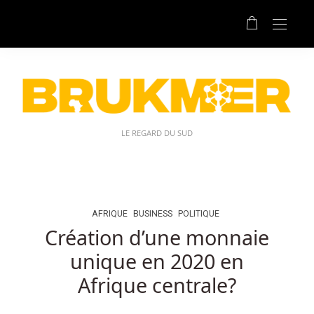
Aucun
Dépôt
Belgique
Codes
De
Casino:
Le
but
LE REGARD DU SUD
des
As
chanceux
est
de
AFRIQUE
BUSINESS
POLITIQUE
recevoir
Création d’une monnaie
au
unique en 2020 en
moins
un
Afrique centrale?
as
combinant