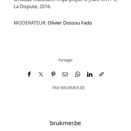
Jouer
La Dispute, 2016.
En
Argent
MODERATEUR:
Olivier Dossou Fado
Réel
Au
Belgique
:
Y
compris
Partager
les
faits
les
plus
PAR
BRUKMER.BE
importants,
nous
avons
déterminé
que
brukmer.be
les