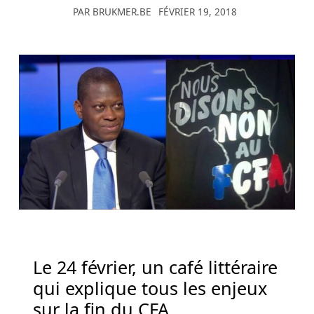
PAR
BRUKMER.BE
FÉVRIER 19, 2018
les
deux
premières
cartes
du
joueur
et
les
deux
premières
cartes
du
croupier.
Application
Le 24 février, un café littéraire
De
Machines
qui explique tous les enjeux
à
sur la fin du CFA.