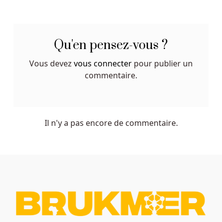
la
maison,
gardez
à
Qu'en pensez-vous ?
l'esprit
qu'il
Vous devez
vous connecter
pour publier un
existe
commentaire.
différents
styles
de
jeu.
Il n'y a pas encore de commentaire.
Est
Il
Légal
De
Jouer
à
La