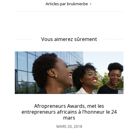
termes
Articles par brukmer.be
et
conditions
du
package
de
Vous aimerez sûrement
dépôt
CobraSpins
Casino
sont
principalement
transparents.
Bingo
Afropreneurs Awards, met les
de
entrepreneurs africains à l’honneur le 24
casino
mars
MARS 20, 2018
21
r