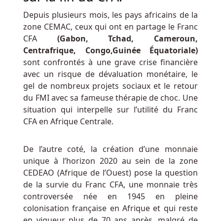
Sous
Belgique
Depuis plusieurs mois, les pays africains de la
-
zone CEMAC, ceux qui ont en partage le Franc
Tout
CFA
(Gabon, Tchad, Cameroun,
comme
Centrafrique, Congo,Guinée Équatoriale)
les
sont confrontés à une grave crise financière
autres
avec un risque de dévaluation monétaire, le
casinos
gel de nombreux projets sociaux et le retour
en
du FMI avec sa fameuse thérapie de choc. Une
ligne,
situation qui interpelle sur l’utilité du Franc
Multi
CFA en Afrique Centrale.
Lotto
propose
De l’autre coté, la création d’une monnaie
également
unique à l’horizon 2020 au sein de la zone
un
CEDEAO (Afrique de l’Ouest) pose la question
ensemble
de la survie du Franc CFA, une monnaie très
prometteur
controversée née en 1945 en pleine
de
colonisation française en Afrique et qui reste
promotions
en vigueur plus de 70 ans après, malgré de