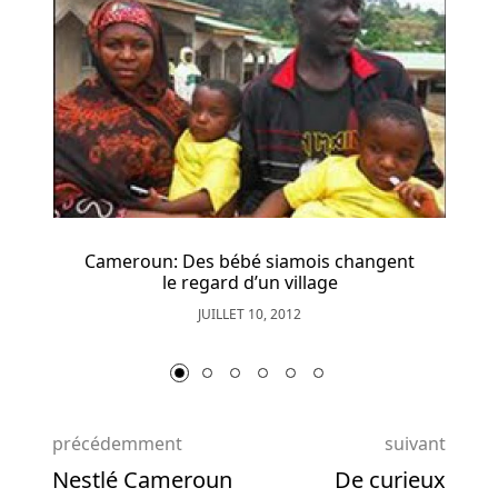
Comment
rt
D
Jouer
Aux
Jeux
De
Table
De
Casino
Au
Belgique
Cameroun: Des bébé siamois changent
C'est
le regard d’un village
pourquoi
JUILLET 10, 2012
nous
vérifions
beaucoup
de
choses,
précédemment
suivant
pas
Nestlé Cameroun
De curieux
une