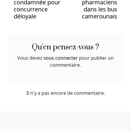
condamnée pour
pharmaciens
seule,
concurrence
dans les bus
et
déloyale
camerounais
nous
nous
assurons
qu'un
Qu'en pensez-vous ?
logiciel
à
Vous devez
vous connecter
pour publier un
jour,
commentaire.
moderne
et
sécurisé
est
Il n'y a pas encore de commentaire.
utilisé.
C'est
principalement
grâce