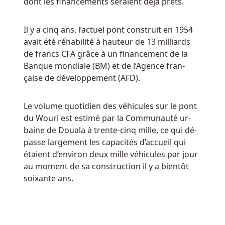
dont les fi­nan­ce­ments se­raient déjà prêts.
Dépôt
:
Utilisez-
Il y a cinq ans, l’ac­tuel pont construit en 1954
les
avait été ré­ha­bi­li­té à hau­teur de 13 mil­liards
pour
de francs CFA grâce à un fi­nan­ce­ment de la
obtenir
Banque mon­diale (BM) et de l’Agence fran­
d'excellents
çaise de dé­ve­lop­pe­ment (AFD).
résultats.
Ladbrokes
Le vo­lume quo­ti­dien des vé­hi­cules sur le pont
du Wouri est es­ti­mé par la Com­mu­nau­té ur­
casino
baine de Doua­la à trente-​cinq mille, ce qui dé­
app
passe lar­ge­ment les ca­pa­ci­tés d’ac­cueil qui
android
étaient d’en­vi­ron deux mille vé­hi­cules par jour
au mo­ment de sa construc­tion il y a bien­tôt
soixante ans.
Nouvelles
Machines
à
Sous