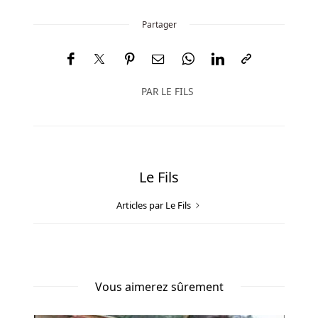
Dans
Les
Partager
Casinos
Belges
Le
tout
PAR
LE FILS
est
accompagné
d'une
musique
qui
Le Fils
suscite
Articles par Le Fils
en
nous
tout
l'esprit
de
Vous aimerez sûrement
compétition.