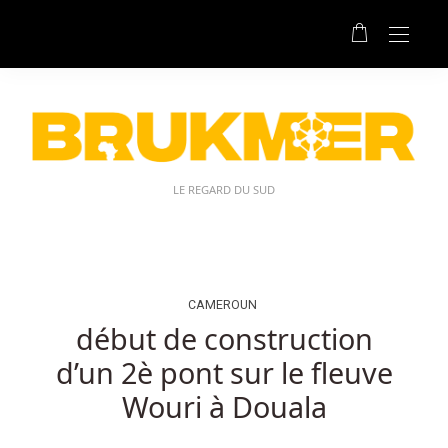
Casino
En
Ligne
Belge
Convivial
Sans
Dépôt:
Bien
LE REGARD DU SUD
qu'il
soit
relativement
nouveau
sur
CAMEROUN
la
début de construction
scène
d’un 2è pont sur le fleuve
de
la
Wouri à Douala
crypto-
monnaie,