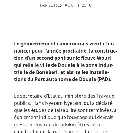
PAR
LE FILS
AOÛT 1, 2010
ABEYCHAIN
s'est
déjà
avéré
être
une
Le gou­ver­ne­ment ca­me­rou­nais vient d’an­
initiative
non­cer pour l’année pro­chaine, la construc­
assez
tion d’un se­cond pont sur le fleuve Wouri
révolutionnaire.
qui relie la ville de Doua­la à la zone in­dus­
trielle de Bo­na­be­ri, et abrite les ins­tal­la­
Casino
tions du Port au­to­nome de Doua­la (PAD).
En
Ligne
Le se­cré­taire d’Etat au mi­nis­tère des Tra­vaux
Pour
pu­blics, Hans Nye­tam Nye­tam, qui a dé­cla­ré
Joueur
que les études de fai­sa­bi­li­té sont ter­mi­nées, a
Belge
éga­le­ment in­di­qué que l’ou­vrage qui de­vrait
-
me­su­rer en­vi­ron deux ki­lo­mètres sera
En
construit dans la par­tie amont du port de