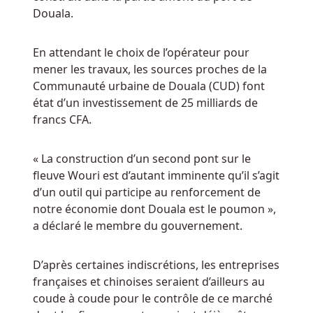
plus
Doua­la.
des
tours,
En at­ten­dant le choix de l’opé­ra­teur pour
il
mener les tra­vaux, les sources proches de la
y
Com­mu­nau­té ur­baine de Doua­la (CUD) font
a
état d’un in­ves­tis­se­ment de 25 mil­liards de
une
francs CFA.
belle
victoire
Scatter
« La construc­tion d’un se­cond pont sur le
ajoutée
fleuve Wouri est d’au­tant im­mi­nente qu’il s’agit
à
d’un outil qui par­ti­cipe au ren­for­ce­ment de
votre
notre éco­no­mie dont Doua­la est le pou­mon »,
total.
a dé­cla­ré le membre du gou­ver­ne­ment.
Rocket
D’après cer­taines in­dis­cré­tions, les en­tre­prises
Casino
fran­çaises et chi­noises se­raient d’ailleurs au
Bonus
coude à coude pour le contrôle de ce mar­ché
Sans