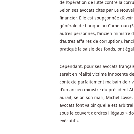
de l’opération de lutte contre la co
Spins
Selon ses avocats cités par Le Nouve
similaire
à
financier. Elle est soupçonnée d’avoir
Slots
générale de banque au Cameroun (SGB
Monster
autres personnes, l’ancien ministre
présentait
d’autres affaires de corruption), l’a
un
pratiqué la saisie des fonds, ont ég
design
sans
Cependant, pour ses avocats français,
encombrement
serait en réalité victime innocente de 
et
contexte parfaitement malsain de rival
est
licencié
d’un ancien ministre du président A
sous
aurait, selon son mari, Michel Loyse
la
avocats font valoir qu’elle est arbit
gambling
sous le couvert d’ordres illégaux » 
commission
exécutif ».
de
Gibraltar.