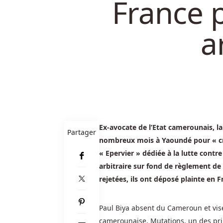
France 
Jackpot
sur
a
une
ligne
gagnante.
Alf
Casino
Bonus
Sans
Ex-avocate de l’Etat camerounais, 
Dépôt
Partager
nombreux mois à Yaoundé pour « crim
-
Harrahs
« Epervier » dédiée à la lutte cont
est
arbitraire sur fond de règlement de
un
rejetées, ils ont déposé plainte en F
casino
à
Paul Biya absent du Cameroun et visé
jeu
camerounaise, Mutations, un des pri