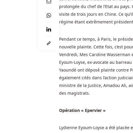
instantané.
prolongée du chef de l’Etat au pays. C
visite de trois jours en Chine. Ce qu’
Machine
régime étant extrêmement présidenti
à
Sous
Originale
Pendant ce temps, à Paris, le préside
Du
nouvelle plainte. Cette fois, c’est po
Dollar
Vendredi, Mes Caroline Wasserman et
Du
Eyoum-Loyse, ex-avocate au barreau 
Belgique
:
Yaoundé ont déposé plainte contre Paul
Tenant
également cités dans l’action judicia
une
ministre de la Justice, Amadou Ali, a
mise
des magistrats.
en
page
d'une
Opération « Epervier »
seule
page,
Lydienne Eyoum-Loyse a été placée en
Zinger