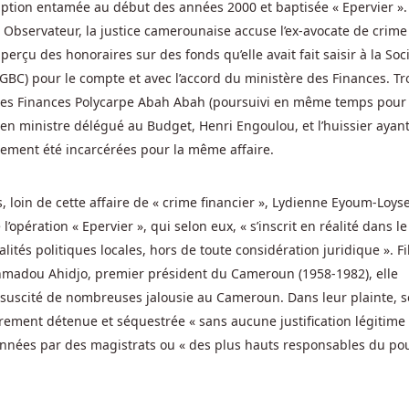
rruption entamée au début des années 2000 et baptisée « Epervier ».
l Observateur, la justice camerounaise accuse l’ex-avocate de crime
 perçu des honoraires sur des fonds qu’elle avait fait saisir à la Soc
C) pour le compte et avec l’accord du ministère des Finances. Tr
 des Finances Polycarpe Abah Abah (poursuivi en même temps pour
ncien ministre délégué au Budget, Henri Engoulou, et l’huissier ayan
alement été incarcérées pour la même affaire.
 loin de cette affaire de « crime financier », Lydienne Eyoum-Loys
l’opération « Epervier », qui selon eux, « s’inscrit en réalité dans le
ités politiques locales, hors de toute considération juridique ». Fi
hmadou Ahidjo, premier président du Cameroun (1958-1982), elle
, suscité de nombreuses jalousie au Cameroun. Dans leur plainte, s
rairement détenue et séquestrée « sans aucune justification légitime
données par des magistrats ou « des plus hauts responsables du po