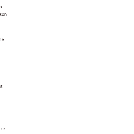
sa
 son
ne
et
dre