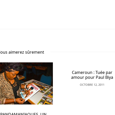
ous aimerez sûrement
Cameroun : Tuée par
Cameroun, él
amour pour Paul Biya
échanges de c
entre milita
OCTOBRE 12, 2011
SEPTEMBRE 2