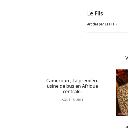
membres
reçoivent
Le Fils
un
Articles par Le Fils
énorme
bonus
de
bienvenue
sur
V
leur
premier
dépôt
au
roun ; La première
e de bus en Afrique
Lucky
centrale.
Red
AOÛT 13, 2011
Casino.
Annonces
De
DIPANDAMANIAQUES, UN