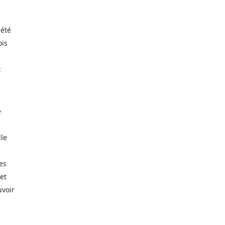
iété
ois
t
e
lle
es
 et
uvoir