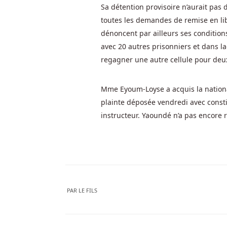
Sa détention provisoire n’aurait pas 
toutes les demandes de remise en lib
Chance
dénoncent par ailleurs ses condition
de
avec 20 autres prisonniers et dans la
gagner
regagner une autre cellule pour deu
au
Mme Eyoum-Loyse a acquis la national
jackpot
plainte déposée vendredi avec constit
instructeur. Yaoundé n’a pas encore r
Uptown
Aces
Casino
Bonus
Sans
Dépôt
PAR
LE FILS
Tous
les
nouveaux