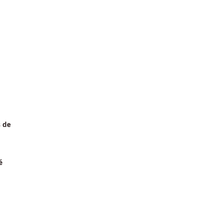
s de
é