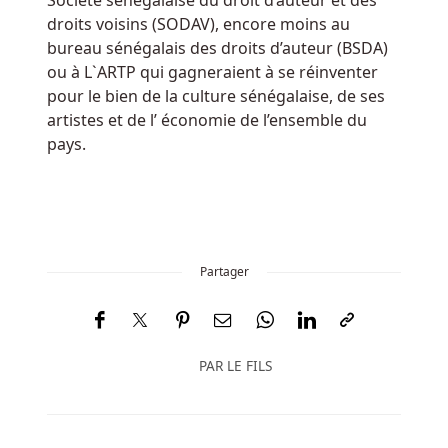
Société sénégalaise du droit d’auteur et des
Sans
droits voisins (SODAV), encore moins au
Depot
bureau sénégalais des droits d’auteur (BSDA)
2025
ou à L`ARTP qui gagneraient à se réinventer
Pour
pour le bien de la culture sénégalaise, de ses
tester
artistes et de l’ économie de l’ensemble du
sa
pays.
stratégie,
une
version
démo
gratuite
Partager
est
idéale
pour.
PAR
LE FILS
Nouveau
Belgique
Casino