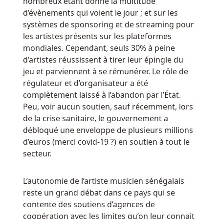
nombreux étant donné la multitude
bonus,
d’évènements qui voient le jour ; et sur les
il
systèmes de sponsoring et de streaming pour
doit,
les artistes présents sur les plateformes
en
mondiales. Cependant, seuls 30% à peine
plus
d’artistes réussissent à tirer leur épingle du
de
jeu et parviennent à se rémunérer. Le rôle de
fournir
régulateur et d’organisateur a été
au
complètement laissé à l’abandon par l’État.
casino
Peu, voir aucun soutien, sauf récemment, lors
toutes
de la crise sanitaire, le gouvernement a
les
débloqué une enveloppe de plusieurs millions
informations
d’euros (merci covid-19 ?) en soutien à tout le
personnelles
secteur.
et
financières
requises,
L’autonomie de l’artiste musicien sénégalais
créer
reste un grand débat dans ce pays qui se
un
contente des soutiens d’agences de
dépôt
coopération avec les limites qu’on leur connait