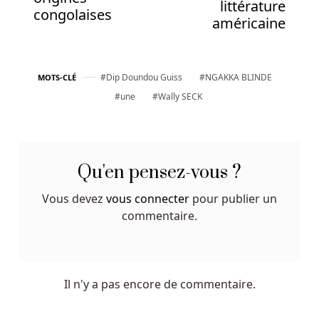
avis
littérature
congolaises
sont
américaine
vos
meilleurs
amis,
Dip Doundou Guiss
NGAKKA BLINDE
MOTS-CLÉ
faites-
une
Wally SECK
y
très
attention.
Jouer
Qu'en pensez-vous ?
Aux
Machines
Vous devez
vous connecter
pour publier un
à
commentaire.
Sous
Belgique
En
Ligne
Il n'y a pas encore de commentaire.
Gratuitement
Comme