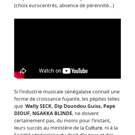
de
(choix eurocentrés, absence de pérennité…)
son
propre
argent.
Gagner
la
roulette
en
ligne
à
Si l’industrie musicale sénégalaise connait une
chaque
forme de croissance fuyante, les pépites telles
fois
que
Wally SECK, Dip Doundou Guiss, Pape
DIOUF, NGAKKA BLINDE
, ne doivent
Belgique
certainement pas, du moins pour l’instant,
Casinos
leurs succès au ministère de la
Culture
, ni à la
Flash