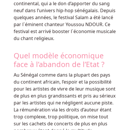
continental, qui a le don d’apporter du sang
En
neuf dans l’univers hip-hop sénégalais. Depuis
Ligne
quelques années, le festival Salam a été lancé
Machines
par l`éminent chanteur Youssou NDOUR. Ce
à
festival est arrivé booster l`économie musicale
Sous
du chant religieux.
En
Ligne
Quel modèle économique
Belgique
:
Pour
face à l’abandon de l’Etat ?
qu'un
Au Sénégal comme dans la plupart des pays
client
du continent africain, l’espoir et la possibilité
puisse
pour les artistes de vivre de leur musique sont
obtenir
de plus en plus grandissants et pris au sérieux
les
par les artistes qui ne négligent aucune piste.
montants
La rémunération via les droits d’auteur étant
supplémentaires
trop complexe, trop politique, on mise tout
fournis
sur les cachets de concerts de plus en plus
en