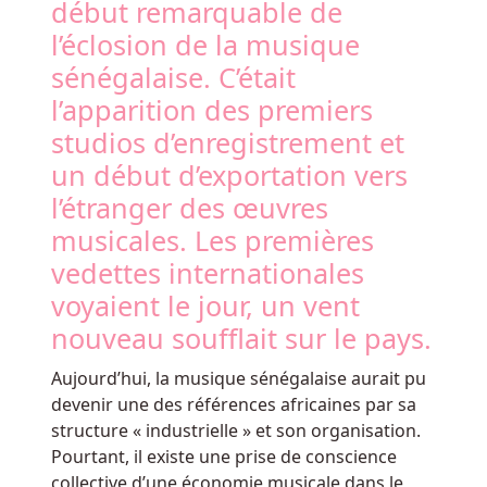
à
début remarquable de
sous
l’éclosion de la musique
à
sénégalaise. C’était
cinq
l’apparition des premiers
rouleaux
avec
studios d’enregistrement et
trois
un début d’exportation vers
rangées
l’étranger des œuvres
et
musicales. Les premières
un
potentiel
vedettes internationales
de
voyaient le jour, un vent
7776
nouveau soufflait sur le pays.
lignes
de
Aujourd’hui, la musique sénégalaise aurait pu
paiement
devenir une des références africaines par sa
lorsque
structure « industrielle » et son organisation.
la
Pourtant, il existe une prise de conscience
fonctionnalité
collective d’une économie musicale dans le