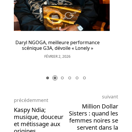
machine
L’étonant « Lyre le Temps » au festival
à
Esperanzah le 3 août
sous
JUILLET 25, 2018
vous
impressionnera
sûrement
ce
esthétiquement.
Règle
du
blackjack
Liste
suivant
Des
précédemment
Casinos
Million Dollar
Kaspy Ndia;
Au
Sisters : quand les
musique, douceur
Bruxelles
femmes noires se
et métissage aux
Les
servent dans la
origines