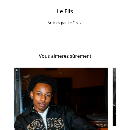
2025
Macaus
Le Fils
Wild
Boost
Articles par Le Fils
est
actif,
vous
pouvez
Vous aimerez sûrement
obtenir
cinq
à
sept
symboles
wild
à
la
fois.
Cette