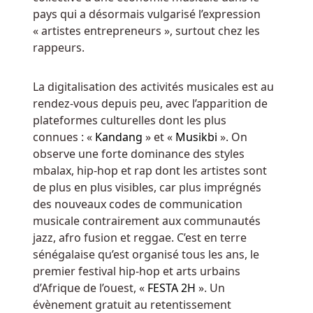
est
pays qui a désormais vulgarisé l’expression
déclenchée,
« artistes entrepreneurs », surtout chez les
le
rappeurs.
nombre
de
La digitalisation des activités musicales est au
lignes
rendez-vous depuis peu, avec l’apparition de
de
plateformes culturelles dont les plus
paiement
connues : «
Kandang
» et «
Musikbi
». On
dans
observe une forte dominance des styles
le
mbalax, hip-hop et rap dont les artistes sont
jeu
de plus en plus visibles, car plus imprégnés
de
des nouveaux codes de communication
base
musicale contrairement aux communautés
est
jazz, afro fusion et reggae. C’est en terre
de
sénégalaise qu’est organisé tous les ans, le
243.
premier festival hip-hop et arts urbains
d’Afrique de l’ouest, «
FESTA 2H
». Un
Codes
évènement gratuit au retentissement
Avis