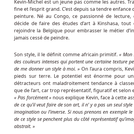
Electron,
Kevin-Michel est un jeune pas comme les autres. Travai
Instant
fine et l’esprit grand. C’est depuis sa tendre enfance 
Bank,
peinture. Né au Congo, ce passionné de lecture, d
EPRO
décide de faire des études d’art à Kinshasa, tout 
et
rejoindre la Belgique pour embrasser le métier d’in
autres
jamais cessé de peindre.
sont
acceptées
Son style, il le définit comme africain primitif.
« Mon s
pour
des couleurs intenses qui portent une certaine texture pe
votre
de me donner un style à moi. »
On l’aura compris, Kevi
dépôt.
pieds sur terre. Le potentiel est énorme pour un 
détracteurs ont maladroitement tendance à classer 
Casinos
que de l’art, car trop représentatif, figuratif et selon
Et
« Pas forcément »
nous explique Kevin, face à cette as
Machines
de ce qu’il veut faire de son art, il n’ y a pas un seul sty
à
imagination ou l’inverse. Si nous prenons en exemple le
Sous
de ce style se penchent plus du côté représentatif qu’imag
En
abstrait. »
Ligne