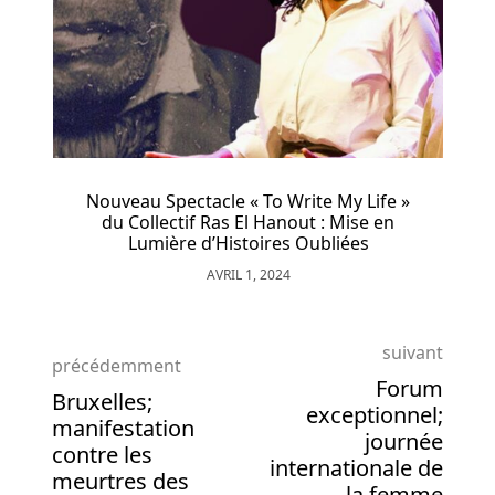
retirer.
Vous
n'aurez
aucun
problème
à
utiliser
e My Life »
kalko; Un air envoûtant telle l’odeur 
20
 : Mise en
parfum
bliées
tours
FÉVRIER 6, 2017
gratuits
pour
jouer
à
suivant
précédemment
Fortunium.
Forum
Bruxelles;
exceptionnel;
manifestation
Machines
journée
contre les
internationale de
à
meurtres des
la femme