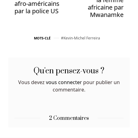
sous
afro-américains
africaine par
ligne
par la police US
Mwanamke
gratuite
Casinos
En
Kevin-Michel Ferreira
MOTS-CLÉ
Ligne
En
Argent
Réel
Qu'en pensez-vous ?
Belgique
Parfois,
Vous devez
vous connecter
pour publier un
vous
commentaire.
devrez
effectuer
un
2 Commentaires
dépôt
minimum
avant