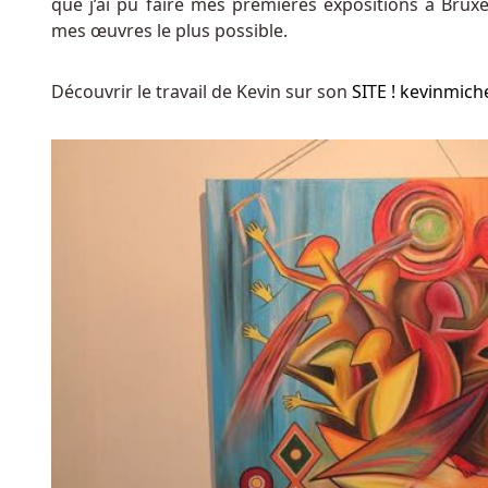
que j’ai pu faire mes premières expositions à Bruxel
via
mes œuvres le plus possible.
la
fonction
Découvrir le travail de Kevin sur son
SITE ! kevinmich
PlayCheck.
Moyen
de
paiement
casino
Meilleurs
Casinos
En
Ligne
Belgique
Qui
Paient