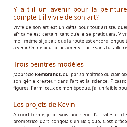
Au
Y a t-il un avenir pour la peintur
Belgique
compte t-il vivre de son art?
Mon
Avis
:
Vivre de son art est un défis pour tout artiste, quel
De
africaine est certain, tant qu’elle se pratiquera. V
plus,
moi, même si je sais que la route est encore longue 
les
à venir. On ne peut proclamer victoire sans bataille 
joueurs
ont
Trois peintres modèles
accès
à
J’apprécie
Rembrandt
, qui par sa maîtrise du clair
des
son génie créateur dans l’art et la science. Picas
historiques
figures. Parmi ceux de mon époque, j’ai un faible po
de
paris
Les projets de Kevin
et
de
A court terme, je prévois une série d’activités et d
jeux
promotrice d’art congolais en Belgique. C’est grâ
détaillés