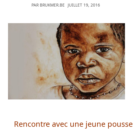
PAR
BRUKMER.BE
JUILLET 19, 2016
le
gagnant
du
premier
prix.
Casinos
Belgique
En
Ligne
Argent
Reel
-
Les
méthodes
de
paiement
Rencontre avec une jeune pousse de
Visa