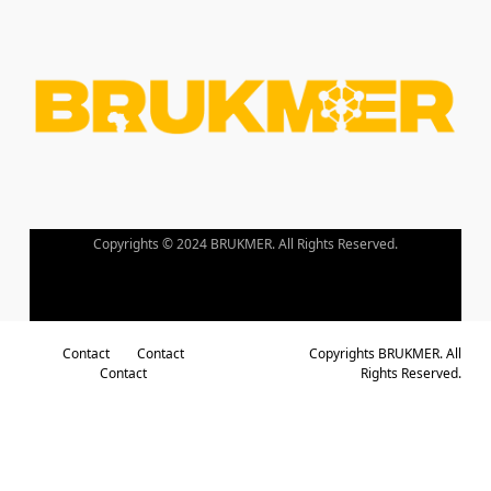
de
pouvoir
obtenir
la
récompense.
Rouge
Casino
Avis
En
Copyrights © 2024 BRUKMER. All Rights Reserved.
Ligne
Jouez
à
la
roulette
Contact
Contact
Copyrights BRUKMER. All
Contact
Rights Reserved.
russe
avec
un
pistolet.
X1