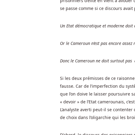
prisonniers d’élite en vient à avouer
de
se passe comme si ce discours avait 
siffler
pendant
le
Un Etat démocratique et moderne doit 
jeu.
Or le Cameroun n’est pas encore assez
Mise
minimum
Donc le Cameroun ne doit surtout pas 
blackjack
Si les deux prémisses de ce raisonnem
fausse. Car de l’imperfection du sys
Jeux
que l’on doive le laisser poursuivre 
De
« devoir » de l’Etat camerounais, c’e
Machines
L’analyste averti peut-il se content
à
de choix dans l’oligarchie qui les broi
Sous
De
Casino
D’abord, le discours des prisonniers 