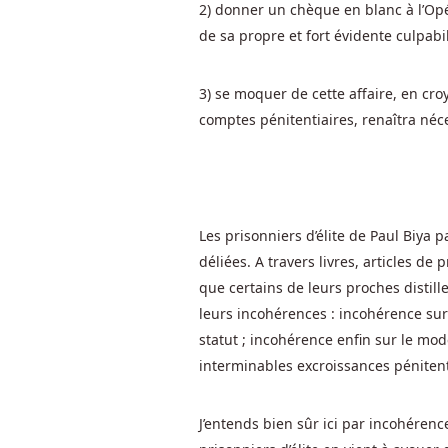
Est
2) donner un chèque en blanc à l’O
Il
de sa propre et fort évidente culpabi
Légal
De
3) se moquer de cette affaire, en cr
Jouer
comptes pénitentiaires, renaîtra né
à
La
Roulette
En
Ligne
Les prisonniers d’élite de Paul Biya
Dans
déliées. A travers livres, articles de
Le
que certains de leurs proches distille
Quora
leurs incohérences : incohérence sur 
Belgique
:
Et
statut ; incohérence enfin sur le mo
vous
interminables excroissances pénitent
devriez
également
J’entends bien sûr ici par incohéren
éviter