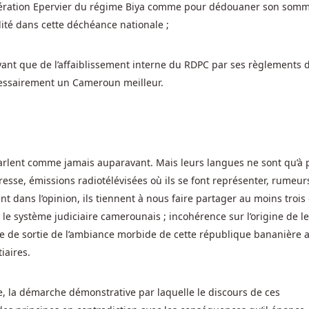
pération Epervier du régime Biya comme pour dédouaner son som
lité dans cette déchéance nationale ;
oyant que de l’affaiblissement interne du RDPC par ses règlements 
cessairement un Cameroun meilleur.
 parlent comme jamais auparavant. Mais leurs langues ne sont qu’à 
 presse, émissions radiotélévisées où ils se font représenter, rumeur
nt dans l’opinion, ils tiennent à nous faire partager au moins trois
le système judiciaire camerounais ; incohérence sur l’origine de l
de de sortie de l’ambiance morbide de cette république bananière 
iaires.
ce, la démarche démonstrative par laquelle le discours de ces