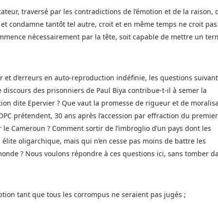
tateur, traversé par les contradictions de l’émotion et de la raison, 
a et condamne tantôt tel autre, croit et en même temps ne croit pa
ommence nécessairement par la tête, soit capable de mettre un ter
 et d’erreurs en auto-reproduction indéfinie, les questions suivan
e discours des prisonniers de Paul Biya contribue-t-il à semer la
tion dite Epervier ? Que vaut la promesse de rigueur et de moralis
RDPC prétendent, 30 ans après l’accession par effraction du premier
er le Cameroun ? Comment sortir de l’imbroglio d’un pays dont les
élite oligarchique, mais qui n’en cesse pas moins de battre les
monde ? Nous voulons répondre à ces questions ici, sans tomber d
ruption tant que tous les corrompus ne seraient pas jugés ;