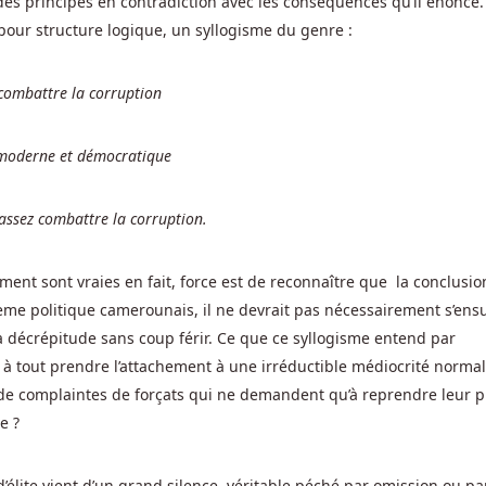
 des principes en contradiction avec les conséquences qu’il énonce.
pour structure logique, un syllogisme du genre :
combattre la corruption
 moderne et démocratique
assez combattre la corruption.
ent sont vraies en fait, force est de reconnaître que la conclusio
tème politique camerounais, il ne devrait pas nécessairement s’ens
sa décrépitude sans coup férir. Ce que ce syllogisme entend par
st à tout prendre l’attachement à une irréductible médiocrité normal
er de complaintes de forçats qui ne demandent qu’à reprendre leur p
e ?
d’élite vient d’un grand silence, véritable péché par omission ou pa