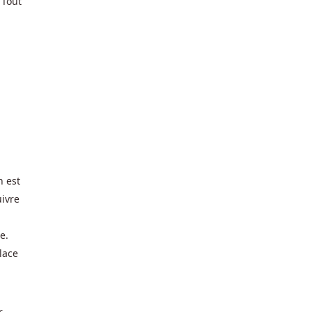
 Tout
n est
uivre
e.
lace
r