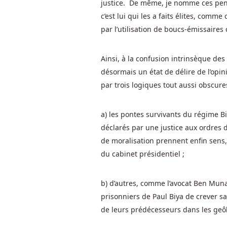
justice. De même, je nomme ces pensi
de
c’est lui qui les a faits élites, comm
l'une
par l’utilisation de boucs-émissaire
des
meilleures
machines
Ainsi, à la confusion intrinsèque des
à
désormais un état de délire de l’opi
sous
par trois logiques tout aussi obscure
auxquelles
vous
a) les pontes survivants du régime B
pouvez
jouer
déclarés par une justice aux ordres d
sans
de moralisation prennent enfin sen
dépôt
du cabinet présidentiel ;
nécessaire,
j'aimerais
b) d’autres, comme l’avocat Ben Muna
passer
prisonniers de Paul Biya de crever s
quelques
de leurs prédécesseurs dans les geô
phrases
de