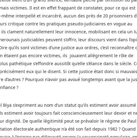
mais victimes. Il est en effet frappant de constater, pour ce qui est
ui-même interpellé et incarcéré, aucun des près de 20 prisonniers d’
rs critique contre les pratiques pseudo-judiciaires en vogue au
ils clament naturellement leur innocence, mobilisant en cela un l
ounais justiciables peuvent s’offrir, leur discours vient dans l’op
qu’ils sont victimes d’une justice aux ordres, c’est reconnaître q
en étaient pas encore victimes, ils jouaient allègrement le rôle de
plus pathétique s’effondre aussitôt qu’elle s’élance dans le siècle. C
 précisément eux qui le disent. Si cette justice était donc si mauvai
tre d’autres ? Pourquoi n’avoir pas avoué longtemps avant que la jus
nfiance ?
aul Biya s’expriment au nom d’un statut qu’ils estiment avoir assumé
ils estiment avoir toujours fait consciencieusement leur devoir et n
r dignité. De quelle légitimité peut se prévaloir le régime de Paul
tation électorale authentique n’a été son fait depuis 1982 ? Quand
cquise à l’origine par déloyauté envers la souveraineté populaire, o