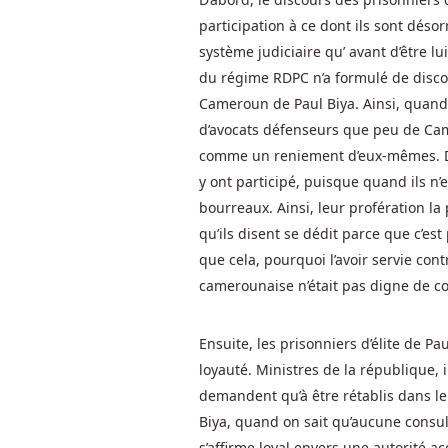
En
participation à ce dont ils sont désor
Ligne
système judiciaire qu’ avant d’être l
Gratuits
du régime RDPC n’a formulé de discou
Belgique
Cameroun de Paul Biya. Ainsi, quand 
Les
d’avocats défenseurs que peu de Camer
codes
comme un reniement d’eux-mêmes. Dire 
bonus
y ont participé, puisque quand ils n’
ne
sont
bourreaux. Ainsi, leur profération la 
pas
qu’ils disent se dédit parce que c’est
des
que cela, pourquoi l’avoir servie con
bonus,
camerounaise n’était pas digne de co
ils
sont
Ensuite, les prisonniers d’élite de P
un
loyauté. Ministres de la république, 
mécanisme
demandent qu’à être rétablis dans leu
qui
Biya, quand on sait qu’aucune consul
vous
permet
s’affirme loyal envers une autorité a