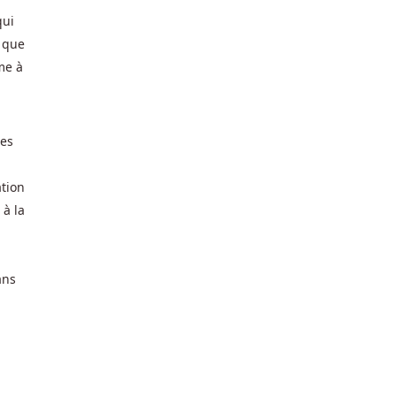
qui
s que
me à
tes
ation
 à la
ans