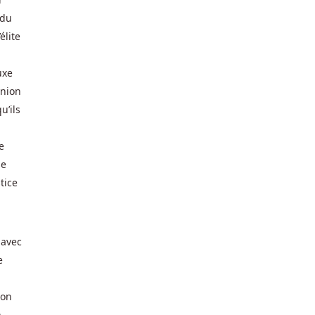
 du
élite
uxe
inion
u’ils
e
se
tice
 avec
e
 on
n