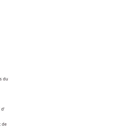
ns du
 d’
t de