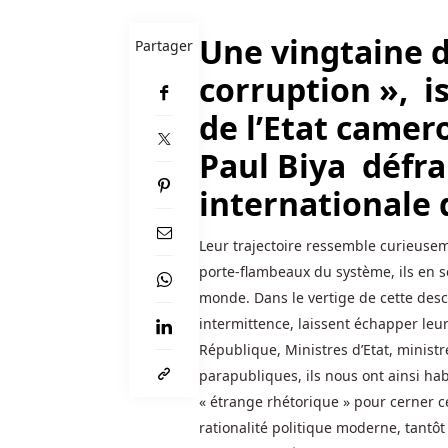
de
boxe.
Une vingtaine d
Partager
Dépôt
corruption », i
Minimum
de l’Etat camer
De
5
Paul Biya défra
Euros
internationale 
Casino
Belgique
-
Leur trajectoire ressemble curieusem
Maintenant
porte-flambeaux du système, ils en s
que
monde. Dans le vertige de cette desc
je
intermittence, laissent échapper leu
vous
République, Ministres d’Etat, ministre
ai
parapubliques, ils nous ont ainsi hab
donné
« étrange rhétorique » pour cerner c
la
rationalité politique moderne, tantô
liste