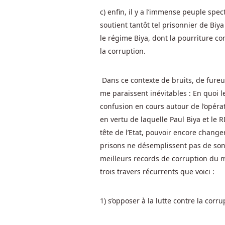
plus
c) enfin, il y a l’immense peuple spec
pour
soutient tantôt tel prisonnier de Biy
souligner
le régime Biya, dont la pourriture c
que
la corruption.
vous
apprenez
Dans ce contexte de bruits, de fureur
à
me paraissent inévitables : En quoi l
gagner
de
confusion en cours autour de l’opéra
l'argent
en vertu de laquelle Paul Biya et le 
en
tête de l’Etat, pouvoir encore chang
ligne
prisons ne désemplissent pas de son 
en
meilleurs records de corruption du 
participant
trois travers récurrents que voici :
à
des
1) s’opposer à la lutte contre la cor
jeux.