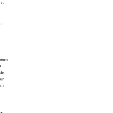
met
de
peine
s
 de
eur
aux