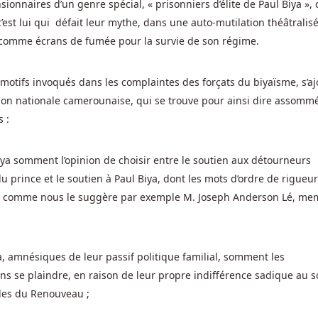
onnaires d’un genre spécial, « prisonniers d’élite de Paul Biya », 
e c’est lui qui défait leur mythe, dans une auto-mutilation théâtralis
s comme écrans de fumée pour la survie de son régime.
 motifs invoqués dans les complaintes des forçats du biyaïsme, s’a
nion nationale camerounaise, qui se trouve pour ainsi dire assomm
s :
iya somment l’opinion de choisir entre le soutien aux détourneurs
u prince et le soutien à Paul Biya, dont les mots d’ordre de rigueur
s, comme nous le suggère par exemple M. Joseph Anderson Lé, m
, amnésiques de leur passif politique familial, somment les
ans se plaindre, en raison de leur propre indifférence sadique au s
les du Renouveau ;