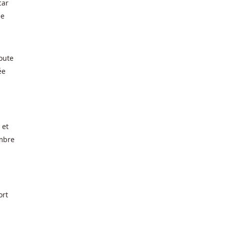
car
ée
joute
ée
 et
embre
ort