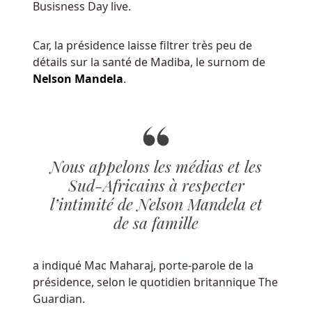
Busisness Day live.
est
également
très
Car, la présidence laisse filtrer très peu de
amusante
détails sur la santé de Madiba, le surnom de
à
Nelson Mandela
.
jouer,
ne
cherchez
pas
plus
Nous appelons les médias et les
loin
Sud-Africains à respecter
que
l’intimité de Nelson Mandela et
Secrets
de sa famille
of
Christmas.
a indiqué Mac Maharaj, porte-parole de la
Meilleur
présidence, selon le quotidien britannique The
Bonus
Guardian.
De