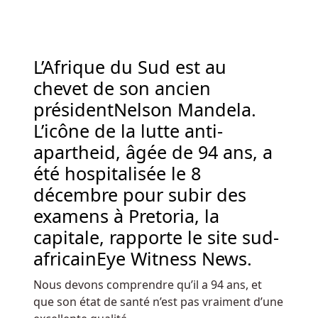
Joy
peut
fournir
L’Afrique du Sud est au
de
nombreux
chevet de son ancien
titres
présidentNelson Mandela.
que
L’icône de la lutte anti-
vous
apartheid, âgée de 94 ans, a
apprécierez.
été hospitalisée le 8
Meilleurs
décembre pour subir des
Casinos
examens à Pretoria, la
Gratuits
capitale, rapporte le site sud-
Au
Belgique
africainEye Witness News.
-
Nous devons comprendre qu’il a 94 ans, et
Si
que son état de santé n’est pas vraiment d’une
vous