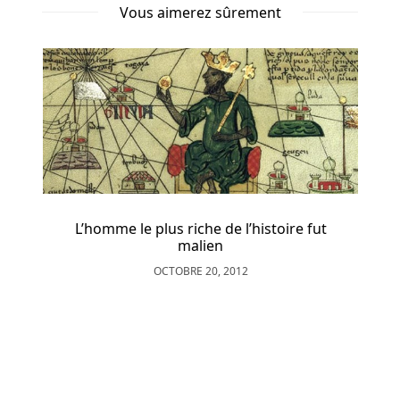
un
Vous aimerez sûrement
dépôt
–
et
réclamé
un
excellent
bonus
de
bienvenue
–
L’homme le plus riche de l’histoire fut
vous
malien
devriez
OCTOBRE 20, 2012
alors
placer
des
paris
à
ka
la