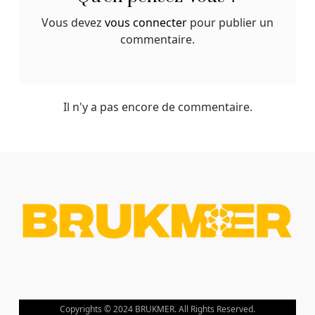
Sans
Vous devez
vous connecter
pour publier un
Depot
commentaire.
Le
décor
du
jeu
Il n'y a pas encore de commentaire.
est
une
jungle
dense
à
travers
laquelle
des
explorateurs
intrépides
partent
à
Copyrights © 2024 BRUKMER. All Rights Reserved.