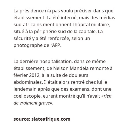
Dépôt
La présidence n’a pas voulu préciser dans quel
De
établissement il a été interné, mais des médias
Casino
sud-africains mentionnent l’hôpital militaire,
Belge
:
situé à la périphérie sud de la capitale. La
Mais,
sécurité y a été renforcée, selon un
comment
photographe de l’AFP.
déposez-
vous
de
La dernière hospitalisation, dans ce même
l'argent
établissement, de Nelson Mandela remonte à
pour
février 2012, à la suite de douleurs
jouer
abdominales. Il était alors rentré chez lui le
aux
lendemain après que des examens, dont une
machines
coelioscopie, eurent montré qu’il n’avait
«rien
à
de vraiment grave»
.
sous
de
source: slateafrique.com
votre