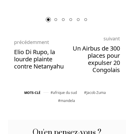
table
de
la
roulette
française
en
suivant
précédemment
un
Un Airbus de 300
Elio Di Rupo, la
rien
places pour
lourde plainte
de
expulser 20
contre Netanyahu
temps.
Congolais
Nouveaux
Casinos
afrique du sud
Jacob Zuma
MOTS-CLÉ
En
mandela
Ligne
Belgique
Argent
Reel
Qu'en pensez-vous ?
Bonus