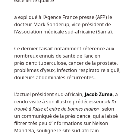
excellente qualité
recherchez
une
machine
a expliqué à l’Agence France presse (AFP) le
à
docteur Mark Sonderup, vice-président de
sous
l’Association médicale sud-africaine (Sama).
sur
le
Ce dernier faisait notamment référence aux
thème
nombreux ennuis de santé de l’ancien
des
président: tuberculose, cancer de la prostate,
Fêtes
problèmes d’yeux, infection respiratoire aiguë,
qui
douleurs abdominales récurrentes…
offre
de
L’actuel président sud-africain,
Jacob Zuma
, a
nombreuses
rendu visite à son illustre prédécesseur:«
Il l’a
façons
trouvé à l’aise et entre de bonnes mains
», selon
de
un communiqué de la présidence, qui a laissé
gagner
filtrer très peu d’informations sur Nelson
et
Mandela, souligne le site sud-africain
qui