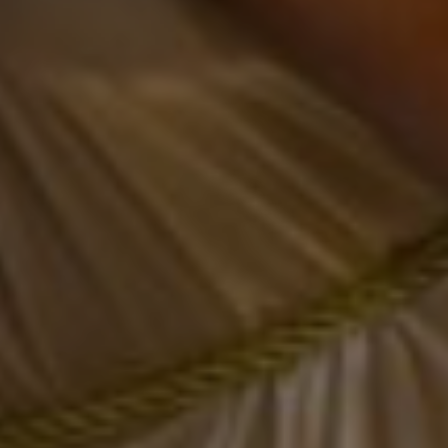
dans
les
craps
Meilleur
Casino
à
Visiter
Au
Belgique
Pendant
n'importe
quel
tour,
n'importe
lequel
des
symboles