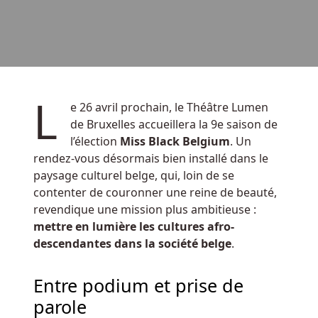
à
Sous
Et
Casinos
En
Ligne
L
e 26 avril prochain, le Théâtre Lumen
Au
de Bruxelles accueillera la 9e saison de
Belgique
l’élection
Miss Black Belgium
. Un
365
rendez-vous désormais bien installé dans le
Pourquoi
paysage culturel belge, qui, loin de se
est-
contenter de couronner une reine de beauté,
ce
revendique une mission plus ambitieuse :
important
mettre en lumière les cultures afro-
quand
descendantes dans la société belge
.
il
s'agit
de
Entre podium et prise de
paiements.
parole
Sites