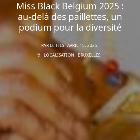
Miss Black Belgium 2025 :
reçoivent
un
au-delà des paillettes, un
énorme
podium pour la diversité
bonus
de
bienvenue
PAR
LE FILS
AVRIL 15, 2025
sur
LOCALISATION :
BRUXELLES
leur
premier
dépôt
au
Lucky
Red
Casino.
Annonces
De
Jeux