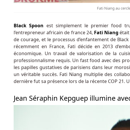
Les
Fati Niang au cercle
Casinos
En
Black Spoon
est simplement le premier food tru
Ligne
l’entrepreneur africain de france 24,
Fati Niang
était
En
de courage, et le processus d’enfantement de Black 
Argent
récemment en France, Fati décide en 2013 d’emboî
Réel
économique. Un travail de valorisation de la cuisin
Au
professionnalisme requis. Un fast food avec des produi
Belgique
les papilles gustatives de parisiens dans leur moros
Puisque
un véritable succès. Fati Niang multiplie des coll
vous
dernière fut sa présence lors de la récente COP 21. U
pouvez
afficher
les
Jean Séraphin Kepguep illumine avec
jeux
de
chaque
studio