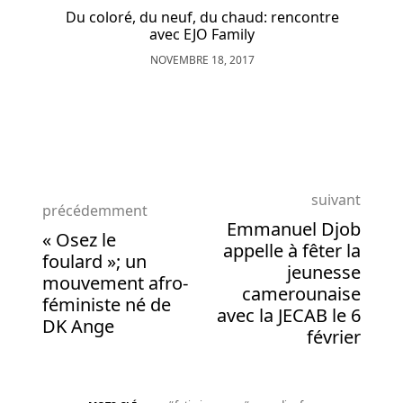
pays,
Du coloré, du neuf, du chaud: rencontre
et
avec EJO Family
je
NOVEMBRE 18, 2017
pense
que
ce
sera
une
autre
excellente
suivant
précédemment
source
Emmanuel Djob
« Osez le
de
appelle à fêter la
foulard »; un
revenus
jeunesse
mouvement afro-
pour
camerounaise
féministe né de
notre
avec la JECAB le 6
DK Ange
entreprise,
février
et
c'est
génial