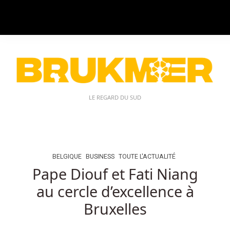
Où
Puis
Je
Jouer
Aux
Machines
à
Sous
LE REGARD DU SUD
En
Ligne
Au
Belgique:
Vous
BELGIQUE
BUSINESS
TOUTE L'ACTUALITÉ
devez
Pape Diouf et Fati Niang
trouver
au cercle d’excellence à
le
symbole
Bruxelles
bonus
pour