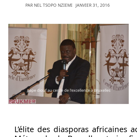
PAR
NEL TSOPO NZIEMI
JANVIER 31, 2016
tomber
sur
les
5
rouleaux
pour
le
réclamer.
Meilleures
Cotes
De
pape diouf au cercle de l'excellence à Bruxelles
Machines
à
Sous
à
Bruges
L’élite des diasporas africaines a
-