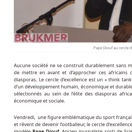
Applications
Gratuites
De
Machines
à
Sous
Au
Pape Diouf au cercle d
Belgique
:
Ladbrokes
Aucune société ne se construit durablement sans mod
Casino
de mettre en avant et d’approcher ces africains do
&
diasporas. Le cercle d’excellence est un « think tan
Sports
d’un développement humain, économique et durable,
Bar
sélectionnés au sein de l’élite des diasporas africa
est
économique et sociale.
situé
dans
le
Vendredi, une figure emblématique du sport français é
Paddington
et rêvent de devenir footballeur, le cercle d’excellen
London
modèle
Pape Diouf
. Ancien journaliste sorti de Sc