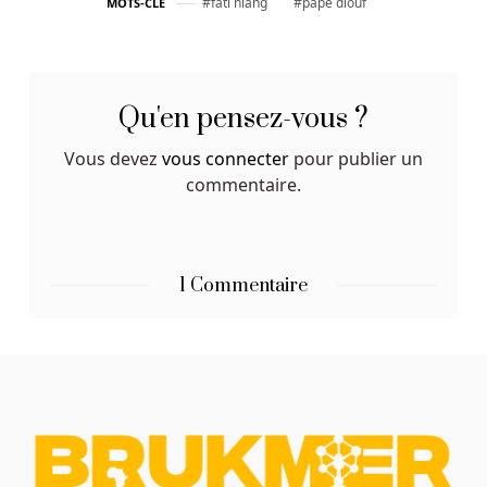
fati niang
pape diouf
MOTS-CLÉ
pour
nos
invités
de
Qu'en pensez-vous ?
l'avoir.
Vasy
Vous devez
vous connecter
pour publier un
Casino
commentaire.
Avis
En
Ligne
Le
1 Commentaire
montant
minimum
échangeable
est
de
100
points.
Casino