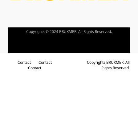
En
Ligne
Le
Plus
Copyrights © 2024 BRUKMER. All Rights Reserved.
Payant
Au
Belgique
Contact
Contact
Copyrights BRUKMER. All
Contact
Rights Reserved.