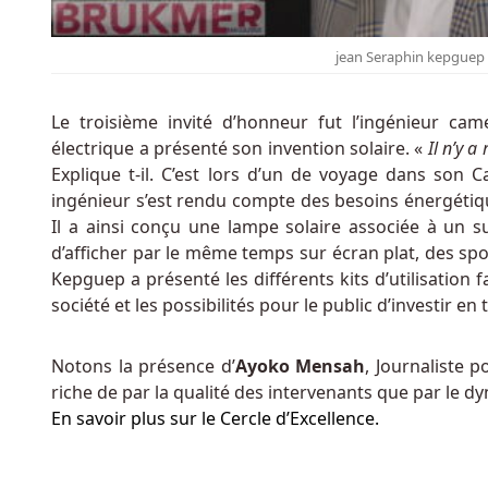
Un
Casino
jean Seraphin kepguep a
En
Ligne
Au
Le troisième invité d’honneur fut l’ingénieur ca
Belgique
électrique a présenté son invention solaire. «
Il n’y 
Il
Explique t-il. C’est lors d’un de voyage dans son
est
ingénieur s’est rendu compte des besoins énergétiq
toujours
Il a ainsi conçu une lampe solaire associée à un 
facile
d’afficher par le même temps sur écran plat, des spots
de
Kepguep a présenté les différents kits d’utilisation
les
société et les possibilités pour le public d’investir en
adresser
aux
Notons la présence d’
Ayoko Mensah
, Journaliste 
représentants
riche de par la qualité des intervenants que par le dy
du
En savoir plus sur le Cercle d’Excellence.
service
d'assistance.