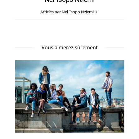
keno
Articles par Nel Tsopo Nziemi
Red
Dog
Casino
Belgique
En
Vous aimerez sûrement
Ligne
Nous
voyons
à
quel
point
il
est
populaire
dans
tout
le