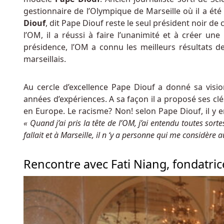
Hilton
gestionnaire de l’Olympique de Marseille où il a ét
est
Diouf
, dit Pape Diouf reste le seul président noir de
fermé
l’OM, il a réussi à faire l’unanimité et à créer un
Voir
présidence, l’OM a connu les meilleurs résultats d
Les
marseillais.
Meilleurs
casinos
Au cercle d’excellence Pape Diouf a donné sa visio
en
années d’expériences. A sa façon il a proposé ses cl
ligne
en Europe. Le racisme? Non! selon Pape Diouf, il y en
au
« Quand j’ai pris la tête de l’OM, j’ai entendu toutes sorte
Royaume-
fallait et à Marseille, il n ‘y a personne qui me considère
Uni
À
Rencontre avec Fati Niang, fondatric
la
place,
en
fait,
on