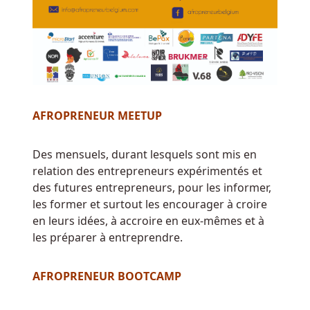
Les
Machines
à
Sous
Belges
Jouent
Des
AFROPRENEUR MEETUP
Tours
Gratuits
:
Des mensuels, durant lesquels sont mis en
J'ai
relation des entrepreneurs expérimentés et
vraiment
des futures entrepreneurs, pour les informer,
adoré
les former et surtout les encourager à croire
revoir
en leurs idées, à accroire en eux-mêmes et à
Naughty
les préparer à entreprendre.
Nurse,
la
AFROPRENEUR BOOTCAMP
machine
à