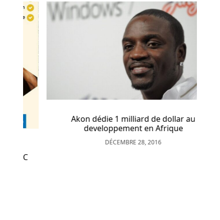
Comment
J
Ai
Gagné
De
L
Argent
En
Jouant
En
Ligne
Akon dédie 1 milliard de dollar au
developpement en Afrique
Avec
Un
DÉCEMBRE 28, 2016
Casino
OC
Au
Belgique
Les
wilds
ordinaires