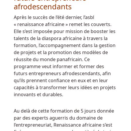
Ligne
afrodescendants
-
Cette
Après le succès de l’été dernier, l’asbl
conception
« renaissance africaine » remet les couverts.
signifie
Elle s’est imposée pour mission de booster les
que
talents de la diaspora africaine à travers la
les
formation, l’accompagnement dans la gestion
7
de projets et la promotion des modèles de
tours
réussite du monde panafricain. Ce
gratuits
programme veut informer et former des
initiaux
futurs entrepreneurs afrodescendants, afin
avec
qu’ils prennent confiance en eux et en leur
des
capacités à transformer leurs idées en projets
jokers
innovants et durables.
collants
ajoutés
Au delà de cette formation de 5 jours donnée
peuvent
par des experts aguerris du domaine de
gagner
l’entrepreneuriat, Renaissance africaine s’est
jusqu'à