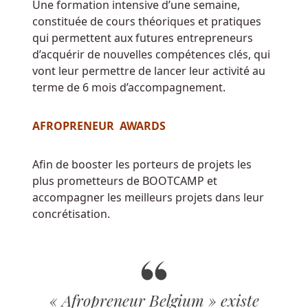
sous
Une formation intensive d’une semaine,
en
constituée de cours théoriques et pratiques
ligne
qui permettent aux futures entrepreneurs
basée
d’acquérir de nouvelles compétences clés, qui
à
vont leur permettre de lancer leur activité au
l'hôpital
terme de 6 mois d’accompagnement.
offre
une
AFROPRENEUR AWARDS
bonne
quantité
Afin de booster les porteurs de projets les
de
plus prometteurs de BOOTCAMP et
production
accompagner les meilleurs projets dans leur
qui
concrétisation.
vous
place
à
l'intérieur
du
« Afropreneur Belgium » existe
jeu