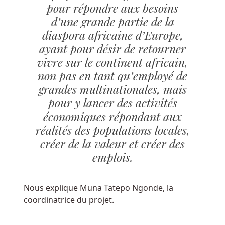
pour répondre aux besoins
Montrant
les
d’une grande partie de la
pilules,
diaspora africaine d’Europe,
les
ayant pour désir de retourner
infirmières
vivre sur le continent africain,
et
non pas en tant qu’employé de
les
grandes multinationales, mais
symboles
pour y lancer des activités
et
économiques répondant aux
sons
des
réalités des populations locales,
rayons
créer de la valeur et créer des
X.
emplois.
Offre
Nous explique Muna Tatepo Ngonde, la
de
coordinatrice du projet.
bienvenue
carte