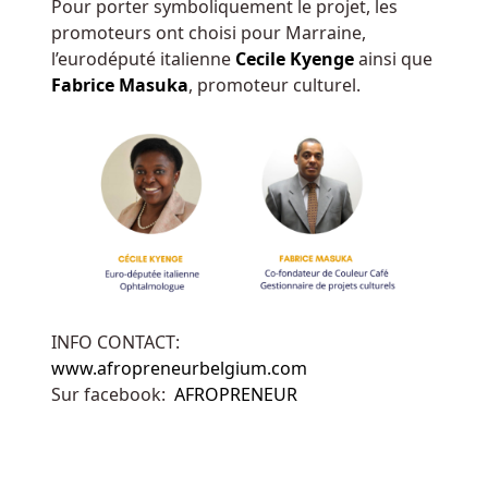
Pour porter symboliquement le projet, les
casino
promoteurs ont choisi pour Marraine,
l’eurodéputé italienne
Cecile Kyenge
ainsi que
Fabrice Masuka
, promoteur culturel.
Machines
à
Sous
Mécaniques
De
Bruges
Le
studio
a
été
INFO CONTACT:
fondé
www.afropreneurbelgium.com
en
Sur facebook:
AFROPRENEUR
2024,
avec
5
ans