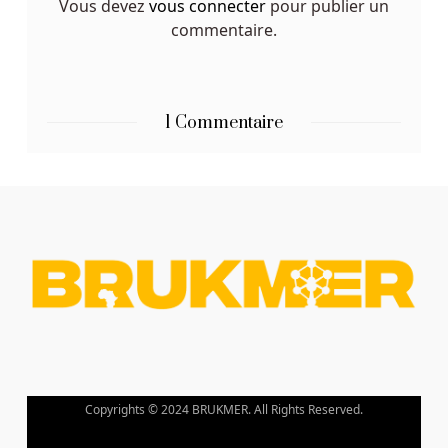
Vous devez
vous connecter
pour publier un
des
commentaire.
cartes
à
jouer,
à
1 Commentaire
partir
de
10
et
se
terminant
par
l'As,
et
des
images
d'animaux
Copyrights © 2024 BRUKMER. All Rights Reserved.
dans