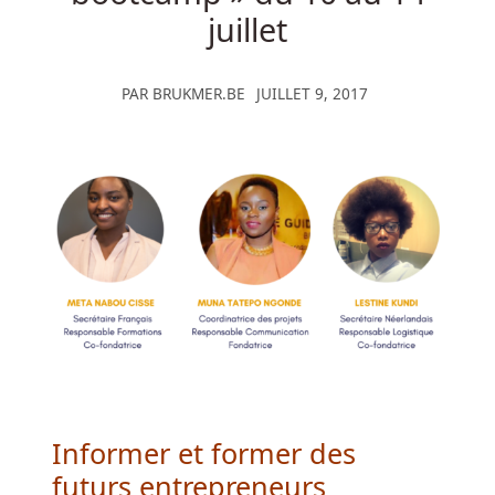
juillet
trafic
sortant
sur
PAR
BRUKMER.BE
JUILLET 9, 2017
toutes
les
interfaces
réseau
attachées
à
une
machine
virtuelle.
Million
Vegas
Casino
Informer et former des
Belgique
En
futurs entrepreneurs