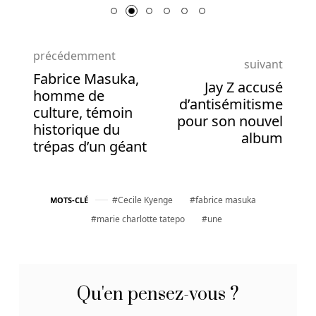
sont
convertis
en
précédemment
wilds
suivant
avec
Fabrice Masuka,
Jay Z accusé
des
homme de
d’antisémitisme
multiplicateurs
culture, témoin
pour son nouvel
2x,
historique du
album
3x
trépas d’un géant
ou
5x.
Cecile Kyenge
fabrice masuka
MOTS-CLÉ
Les
marie charlotte tatepo
une
symboles
principaux
ici
sont
Qu'en pensez-vous ?
les
valeurs