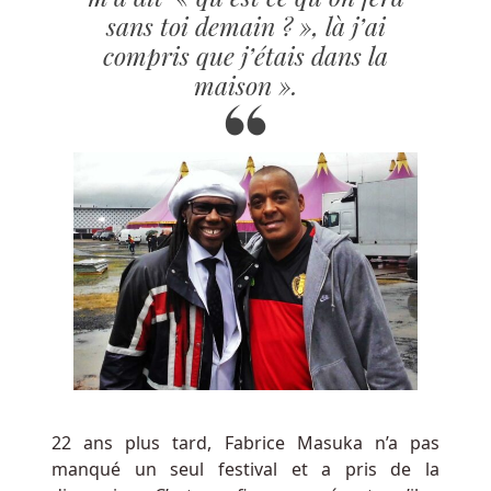
à
sans toi demain ? », là j’ai
la
compris que j’étais dans la
taille
maison ».
de
l'écran,
vous
pouvez
donc
utiliser
n'importe
quelle
tablette
ou
smartphone.
L'Union
et
22 ans plus tard, Fabrice Masuka n’a pas
Las
manqué un seul festival et a pris de la
Vegas