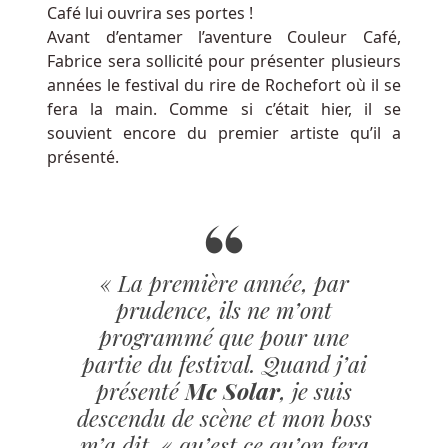
Café lui ouvrira ses portes !
soit
Avant d’entamer l’aventure Couleur Café,
de
Fabrice sera sollicité pour présenter plusieurs
votre
années le festival du rire de Rochefort où il se
côté)
fera la main. Comme si c’était hier, il se
retirer
souvient encore du premier artiste qu’il a
vos
présenté.
gains.
Slotnite
Casino
Belgique
« La première année, par
En
prudence, ils ne m’ont
Ligne
programmé que pour une
La
plate-
partie du festival. Quand j’ai
forme
présenté
Mc Solar
, je suis
s'adapte
descendu de scène et mon boss
automatiquement
m’a dit « qu’est ce qu’on fera