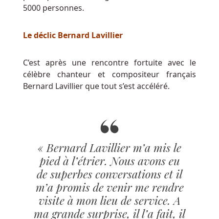
5000 personnes.
britanniques,
mais
laissez-
Le déclic Bernard Lavillier
nous
changer
C’est après une rencontre fortuite avec le
d'avis
célèbre chanteur et compositeur français
à
Bernard Lavillier que tout s’est accéléré.
ce
sujet.
Meilleure
application
« Bernard Lavillier m’a mis le
gratuite
pied à l’étrier. Nous avons eu
slots
de superbes conversations et il
m’a promis de venir me rendre
visite à mon lieu de service. A
Nouveau
ma grande surprise, il l’a fait, il
Casino