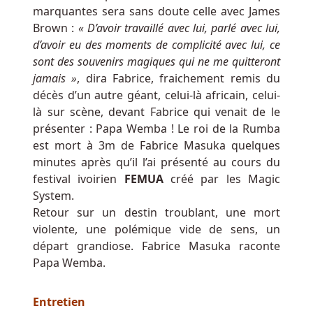
Belgique
marquantes sera sans doute celle avec James
à
Brown :
« D’avoir travaillé avec lui, parlé avec lui,
Faible
d’avoir eu des moments de complicité avec lui, ce
Pari
sont des souvenirs magiques qui ne me quitteront
Un
jamais »
, dira Fabrice, fraichement remis du
élément
décès d’un autre géant, celui-là africain, celui-
énorme
là sur scène, devant Fabrice qui venait de le
de
présenter : Papa Wemba ! Le roi de la Rumba
la
est mort à 3m de Fabrice Masuka quelques
vie
minutes après qu’il l’ai présenté au cours du
extérieure
festival ivoirien
FEMUA
créé par les Magic
qui
System.
se
Retour sur un destin troublant, une mort
fond
violente, une polémique vide de sens, un
sur
départ grandiose. Fabrice Masuka raconte
le
Papa Wemba.
terrain
de
Entretien
la