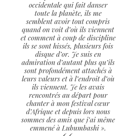
Casino
occidentale qui fait danser
Belgique
toute la planète, ils me
En
semblent avoir tout compris
Ligne
quand on voit d’où ils viennent
Il
et comment à coup de discipline
en
ils se sont hissés, plusieurs fois
va
disque d’or. Je suis en
de
admiration d’autant plus qu’ils
même
pour
sont profondément attachés à
les
leurs valeurs et à l’endroit d’où
variantes
ils viennent. Je les avais
progressives
rencontrés au départ pour
du
chanter à mon festival cœur
blackjack
d’Afrique et depuis lors nous
où
sommes des amis que j’ai même
les
emmené à Lubumbashi ».
joueurs
sont