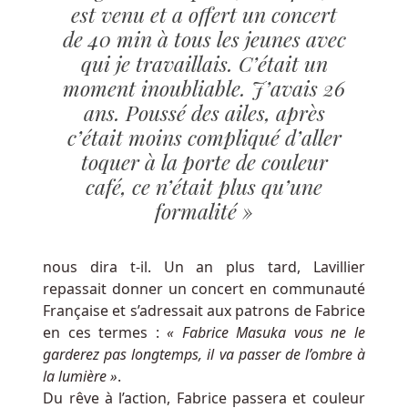
est venu et a offert un concert
Belge
Avis
de 40 min à tous les jeunes avec
En
qui je travaillais. C’était un
Ligne
moment inoubliable. J’avais 26
À
ans. Poussé des ailes, après
partir
c’était moins compliqué d’aller
de
toquer à la porte de couleur
là,
café, ce n’était plus qu’une
vous
formalité »
pourrez
déposer
de
nous dira t-il. Un an plus tard, Lavillier
l'argent
repassait donner un concert en communauté
et
Française et s’adressait aux patrons de Fabrice
(à
en ces termes :
« Fabrice Masuka vous ne le
condition
garderez pas longtemps, il va passer de l’ombre à
que
la lumière »
.
la
Du rêve à l’action, Fabrice passera et couleur
chance