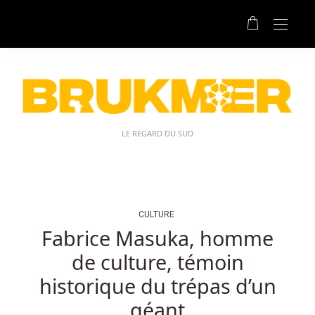
Belgique
Machines
à
Sous
En
Ligne
Qui
Acceptent
LE REGARD DU SUD
Paysafe:
En
marquant
les
cartes,
CULTURE
un
Fabrice Masuka, homme
tricheur
de culture, témoin
peut
voir
historique du trépas d’un
quelle
géant
est