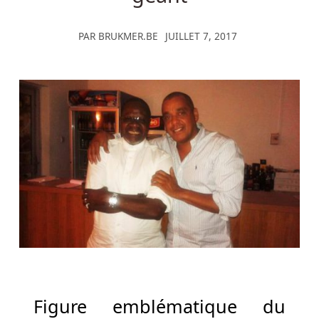
la
première
PAR
BRUKMER.BE
JUILLET 7, 2017
carte
qui
sort
de
la
chaussure
de
la
carte.
Meilleurs
Casinos
De
Machines
à
Figure emblématique du
Sous