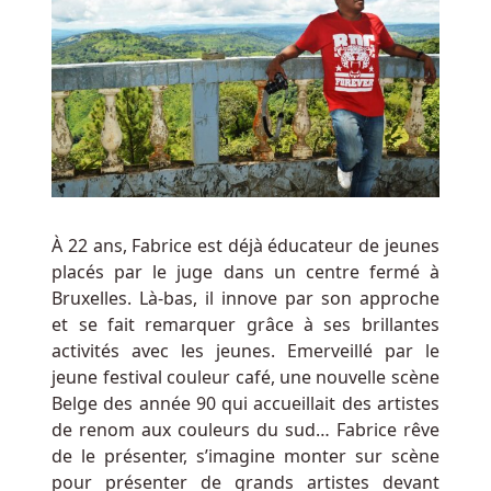
Belgique
:
Un
autre
que
vous
pourriez
ne
pas
considérer
À 22 ans, Fabrice est déjà éducateur de jeunes
comme
placés par le juge dans un centre fermé à
votre
Bruxelles. Là-bas, il innove par son approche
entrée
et se fait remarquer grâce à ses brillantes
classique
activités avec les jeunes. Emerveillé par le
dans
jeune festival couleur café, une nouvelle scène
le
Belge des année 90 qui accueillait des artistes
top
de renom aux couleurs du sud… Fabrice rêve
20
de le présenter, s’imagine monter sur scène
des
pour présenter de grands artistes devant
casinos