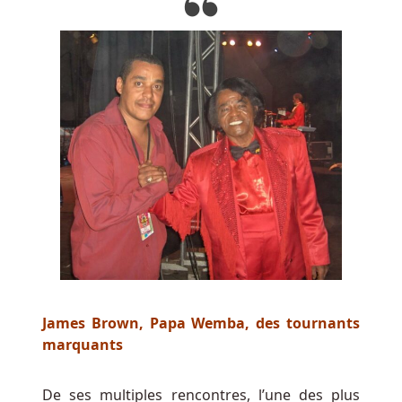
généralement
tenus
de
faire
des
paris
secondaires
pour
devenir
éligibles
pour
gagner
les
jackpots
progressifs.
James Brown, Papa Wemba, des tournants
Machines
marquants
à
Sous
De ses multiples rencontres, l’une des plus