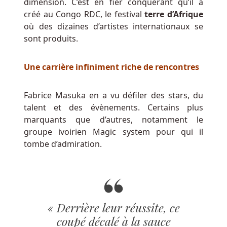
dimension. C’est en fier conquérant qu’il a
ont
créé au Congo RDC, le festival
terre d’Afrique
maintenant
où des dizaines d’artistes internationaux se
jusqu'au
sont produits.
1er
juin
pour
Une carrière infiniment riche de rencontres
trouver
un
Fabrice Masuka en a vu défiler des stars, du
nouvel
talent et des évènements. Certains plus
accord.
marquants que d’autres, notamment le
groupe ivoirien Magic system pour qui il
Conseils
tombe d’admiration.
pour
gagner
des
casinos
« Derrière leur réussite, ce
coupé décalé à la sauce
Betpanda