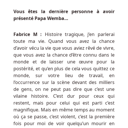
NBA
est
Vous êtes la dernière personne à avoir
la
présenté Papa Wemba…
mode.
Nouveau
Fabrice M :
Histoire tragique, j’en parlerai
Casino
toute ma vie. Quand vous avez la chance
Belgique
d’avoir vécu la vie que vous aviez rêvé de vivre,
Paypal
que vous avez la chance d’être connu dans le
monde et de laisser une œuvre pour la
postérité, et qu’en plus de cela vous quittez ce
monde, sur votre lieu de travail, en
l’occurrence sur la scène devant des milliers
de gens, on ne peut pas dire que c’est une
vilaine histoire. C’est dur pour ceux qui
restent, mais pour celui qui est parti c’est
magnifique. Mais en même temps au moment
où ça se passe, c’est violent, c’est la première
fois pour moi de voir quelqu’un mourir en