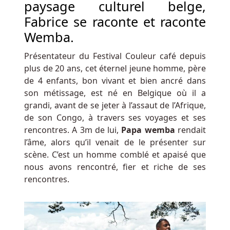
Au
paysage culturel belge,
Belgique
Fabrice se raconte et raconte
-
Wemba.
Comme
Marshall
Présentateur du Festival Couleur café depuis
Faulk,
plus de 20 ans, cet éternel jeune homme, père
Tomlinson
de 4 enfants, bon vivant et bien ancré dans
était
son métissage, est né en Belgique où il a
un
grandi, avant de se jeter à l’assaut de l’Afrique,
décalage
de son Congo, à travers ses voyages et ses
en
rencontres. A 3m de lui,
Papa wemba
rendait
plein
l’âme, alors qu’il venait de le présenter sur
champ.
scène. C’est un homme comblé et apaisé que
nous avons rencontré, fier et riche de ses
Jeux
rencontres.
De
Hasard
Autochtones
Du